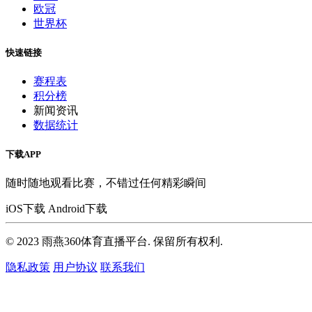
欧冠
世界杯
快速链接
赛程表
积分榜
新闻资讯
数据统计
下载APP
随时随地观看比赛，不错过任何精彩瞬间
iOS下载
Android下载
© 2023 雨燕360体育直播平台. 保留所有权利.
隐私政策
用户协议
联系我们