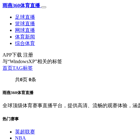
雨燕360体育直播
足球直播
篮球直播
网球直播
体育新闻
综合体育
APP下载
注册
与
“WindowsXP”
相关的标签
首页
TAG标签
共
0
页
0
条
雨燕360体育直播
全球顶级体育赛事直播平台，提供高清、流畅的观赛体验，涵
热门赛事
英超联赛
NBA