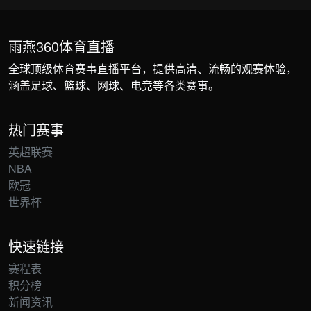
雨燕360体育直播
全球顶级体育赛事直播平台，提供高清、流畅的观赛体验，
涵盖足球、篮球、网球、电竞等各类赛事。
热门赛事
英超联赛
NBA
欧冠
世界杯
快速链接
赛程表
积分榜
新闻资讯