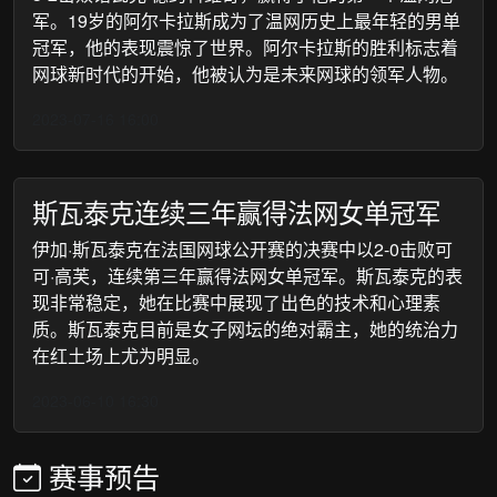
军。19岁的阿尔卡拉斯成为了温网历史上最年轻的男单
冠军，他的表现震惊了世界。阿尔卡拉斯的胜利标志着
网球新时代的开始，他被认为是未来网球的领军人物。
2023-07-16 16:00
斯瓦泰克连续三年赢得法网女单冠军
伊加·斯瓦泰克在法国网球公开赛的决赛中以2-0击败可
可·高芙，连续第三年赢得法网女单冠军。斯瓦泰克的表
现非常稳定，她在比赛中展现了出色的技术和心理素
质。斯瓦泰克目前是女子网坛的绝对霸主，她的统治力
在红土场上尤为明显。
2023-06-10 16:30
赛事预告